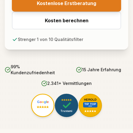
Kostenlose Erstberatung
Kosten berechnen
Strenger 1 von 10 Qualitätsfilter
99%
15 Jahre Erfahrung
Kundenzufriedenheit
2.341+ Vermittlungen
HEROLD
G
o
o
g
l
e
TIP TOP
2022
Trustami