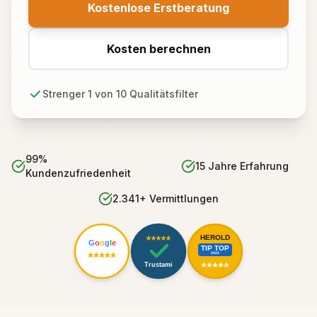
Kostenlose Erstberatung
Kosten berechnen
Strenger 1 von 10 Qualitätsfilter
99%
15 Jahre Erfahrung
Kundenzufriedenheit
2.341+ Vermittlungen
HEROLD
G
o
o
g
l
e
TIP TOP
2022
Trustami